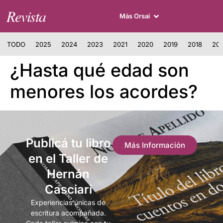
Revista
Más Orsai
TODO
2025
2024
2023
2021
2020
2019
2018
201
¿Hasta qué edad son
menores los acordes?
Publicá tu libro
Más Información
en el Taller de
Hernán
Casciari
Experiencias únicas de
escritura acompañada.