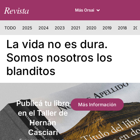
Revista
Más Orsai
TODO
2025
2024
2023
2021
2020
2019
2018
201
La vida no es dura.
Somos nosotros los
blanditos
Publicá tu libro
Más Información
en el Taller de
Hernán
Casciari