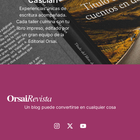
Casciari
Experiencias únicas de
escritura acompañada.
Cada taller culmina con tu
libro impreso, editado por
un gran equipo de la
Editorial Orsai.
Orsai
Revista
Un blog puede convertirse en cualquier cosa