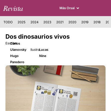
Revista
Más Orsai
TODO
2025
2024
2023
2021
2020
2019
2018
201
Dos dinosaurios vivos
Escribe
Carlos
Ulanovsky
Ilustra
Lucas
Hugo
Nine
Paredero