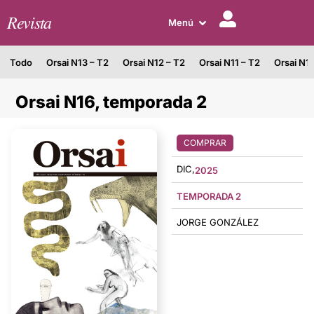
Revista
Menú
Todo
Orsai N13 – T2
Orsai N12 – T2
Orsai N11 – T2
Orsai N1
Orsai N16, temporada 2
COMPRAR
DIC,
2025
TEMPORADA 2
JORGE GONZÁLEZ