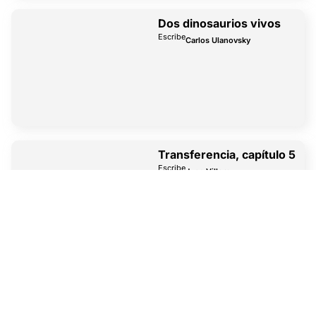
Dos dinosaurios vivos
Escribe
Carlos Ulanovsky
Transferencia, capítulo 5
Escribe
Juan Villoro
Entre psicoanálisis y militancia,
una pareja intenta salvarse de
Uribe. La transferencia lo
enciende todo: lo íntimo se
vuelve político, y lo político,
historia.
Historias de taller
Escribe
Varios autores