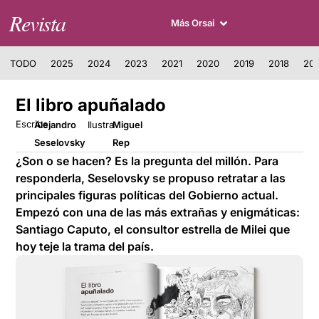
Revista
Más Orsai
TODO
2025
2024
2023
2021
2020
2019
2018
201
El libro apuñalado
Escribe
Alejandro
Ilustra
Miguel
Seselovsky
Rep
¿Son o se hacen? Es la pregunta del millón. Para
responderla, Seselovsky se propuso retratar a las
principales figuras políticas del Gobierno actual.
Empezó con una de las más extrañas y enigmáticas:
Santiago Caputo, el consultor estrella de Milei que
hoy teje la trama del país.