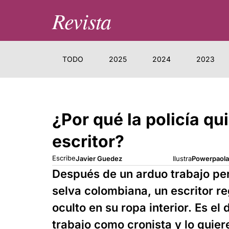
Revista
TODO
2025
2024
2023
¿Por qué la policía qu
escritor?
Escribe
Javier Guedez
Ilustra
Powerpaola
Después de un arduo trabajo per
selva colombiana, un escritor re
oculto en su ropa interior. Es e
trabajo como cronista y lo quier