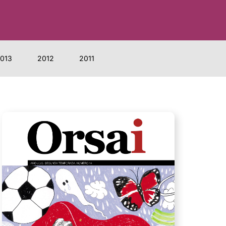
013
2012
2011