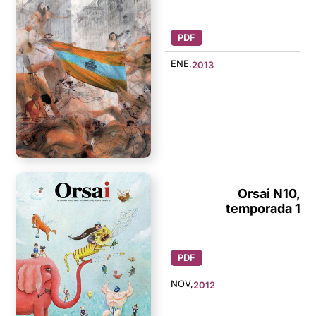
PDF
ENE,
2013
Orsai N10,
temporada 1
PDF
NOV,
2012