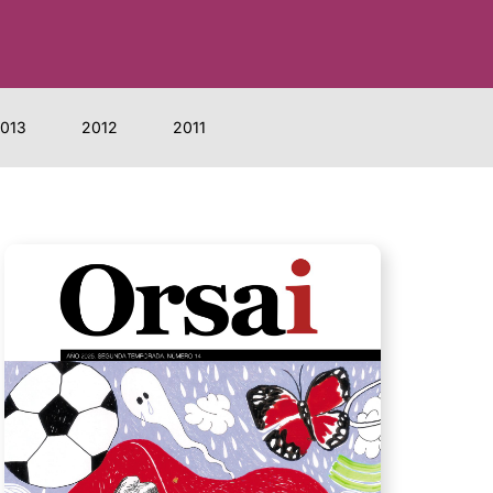
013
2012
2011