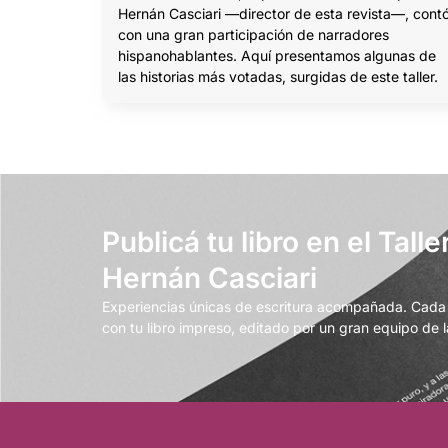
Hernán Casciari —director de esta revista—, cont
con una gran participación de narradores
hispanohablantes. Aquí presentamos algunas de
las historias más votadas, surgidas de este taller.
Publicá tu libro en el Talle
Hernán Casciari
Experiencias únicas de escritura acompañada. Cada t
con tu libro impreso, editado por un gran equipo de la