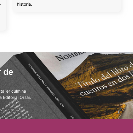
ó
historia.
r de
aller culmina
 Editorial Orsai.