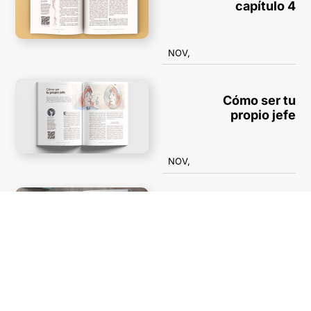
capítulo 4
NOV,
Cómo ser tu
propio jefe
NOV,
La misa pagana
del Gordo Dan
NOV,