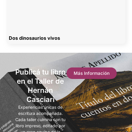
Dos dinosaurios vivos
Publicá tu libro
Más Información
en el Taller de
Hernán
Casciari
Experiencias únicas de
escritura acompañada.
Cada taller culmina con tu
libro impreso, editado por
un gran equipo de la