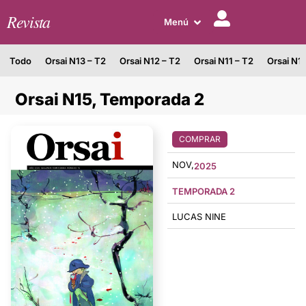
Revista
Menú
Todo
Orsai N13 – T2
Orsai N12 – T2
Orsai N11 – T2
Orsai N1
Orsai N15, Temporada 2
COMPRAR
NOV,
2025
TEMPORADA 2
LUCAS NINE