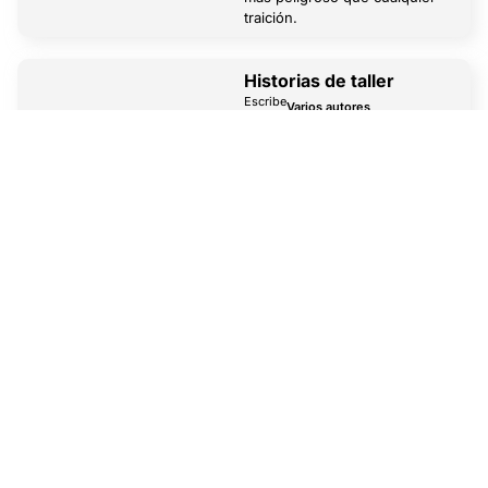
traición.
Historias de taller
Escribe
Varios autores
Este año estrenamos la Escuela
de Narrativa Orsai, liderada por
destacados escritores
argentinos. Uno de los talleres,
impartido virtualmente por
Hernán Casciari —director de
esta revista—, contó con una
gran participación de
narradores hispanohablantes.
Aquí presentamos algunas de
las historias más votadas,
surgidas de este taller.